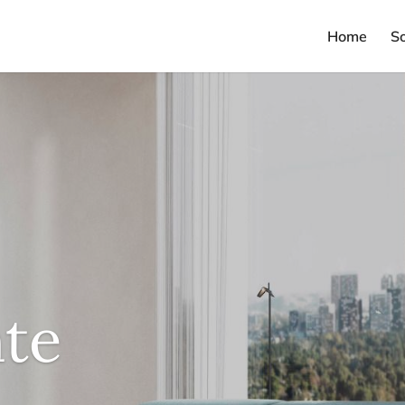
Home
S
te