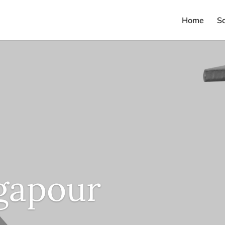
Home
S
gapour